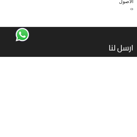
الأصول
›
‹
ارسل لنا
إذا كنت تبحث عن شريك استراتيجي يقدم لك الدعم اللازم لتحقيق أهدافك
الاستثمارية، نحن هنا لمساعدتك، تواصل معنا اليوم لنبدأ رحلة نجاحك
استثمر في مصر
00201070701393
info@investinegy.com
الجيزة - الدقي -13 شارع هارون