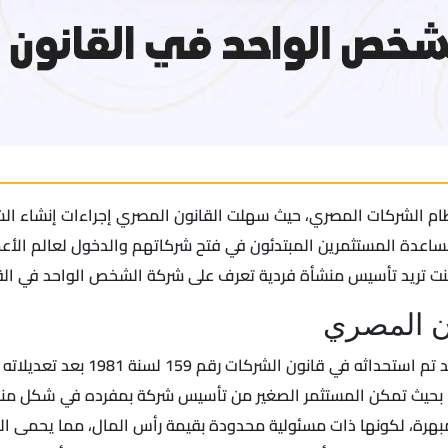
 الشركات المصري، حيث سهلت القانون المصري إجراءات إنشاء الشركات
ساعدة المستثمرين المبتدئون في فتح شركاتهم والدخول لعالم الأ
 كنت تريد تأسيس منشأة فردية تعرف على شركة الشخص الواحد في ا
ن المصري
لسنة 2018 ولائحته التنفيذية تبعًا للقرار رقم (16) لسنة 2018 بحيث تمكن المستثمر الصغير من ت
هرة، لكونها ذات مسئولية محدودة بقيمة رأس المال، مما يحمى ال