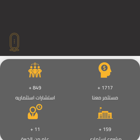
+
952
+
1921
مستثمر معنا
استشارات استثماريه
+
15
+
222
مشروع اسثمارى
عام من الخبرة