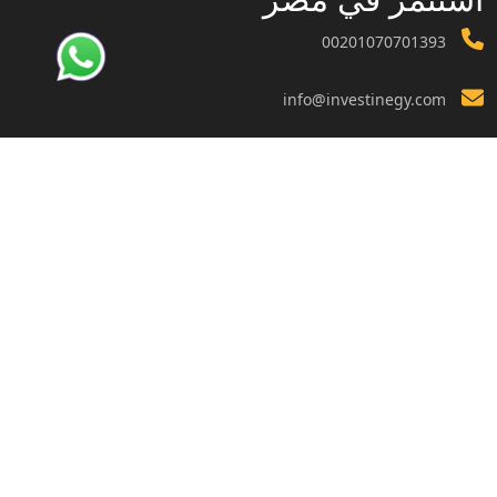
00201070701393
info@investinegy.com
الجيزة - الدقي -13 شارع هارون
تواصل معنا