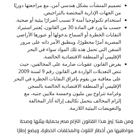
تصميم المنشآت بشكل هندسي آمن، مع مراجعتها دوريًا
من الجهات الإدارية المختصة بالتراخيص.
استخدام تكنولوجيا آمنة لا تسبب أضرارًا بيئية أو صحية.
حسب ما ورد في المادة 30 من القانون، يُعتبر استيراد
النفايات الخطرة أو السماح بدخولها أو عبورها الأراضي
المصرية أمرًا محظورًا، وينطبق الأمر ذاته على مرور
السفن التي تحمل هذه تلك المواد سواء في البحر
الإقليمي أو المنطقة الاقتصادية الخالصة.
يفرض القانون عقوبات صارمة على المخالفين، حيث
تنص التعديلات الواردة في القانون رقم 9 لسنة 2009
على معاقبة من يقوم بإغراق النفايات الخطرة في البحر
الإقليمي أو المنطقة الاقتصادية الخالصة بالسجن
وغرامة تتراوح بين مليون وخمسة ملايين جنيه، مع
إلزام المخالف بتحمل تكاليف إزالة آثار المخالفة
والتعويضات البيئية اللازمة.
ومن هنا؛ يُبرز هذا القانون التزام مصر بحماية بيئتها وصحة
مواطنيها من أخطار التلوث والمخلفات الخطرة، ويضع إطارًا