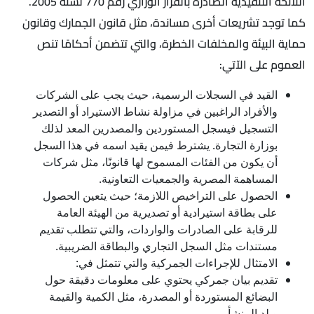
اللائحة التنفيذية الصادرة بالقرار الوزاري رقم 770 لسنة 2005.
كما توجد تشريعات أخرى مساندة، مثل قانون الجمارك وقانون
حماية البيئة والمخلفات الخطرة، والتي تتضمن أحكامًا تنص
العموم على الآتي:
القيد في السجلات الرسمية، حيث يجب على الشركات
والأفراد الراغبين في مزاولة نشاط الاستيراد أو التصدير
التسجيل فيسجل المستوردين والمصدرين المعد لذلك
بوزارة التجارة. يشترط فيمن يقيد اسمه في هذا السجل
أن يكون من الفئات المسموح لها قانونًا، مثل شركات
المساهمة المصرية والجمعيات التعاونية.
الحصول على التراخيص اللازمة؛ حيث يتعين الحصول
على بطاقة استيرادية أو تصديرية من الهيئة العامة
للرقابة على الصادرات والواردات، والتي تتطلب تقديم
مستندات مثل السجل التجاري والبطاقة الضريبية.​
الامتثال للإجراءات الجمركية والتي تتمثل في:
تقديم بيان جمركي يحتوي على معلومات دقيقة حول
البضائع المستوردة أو المصدرة، مثل الكمية والقيمة
وبلد المنشأ.