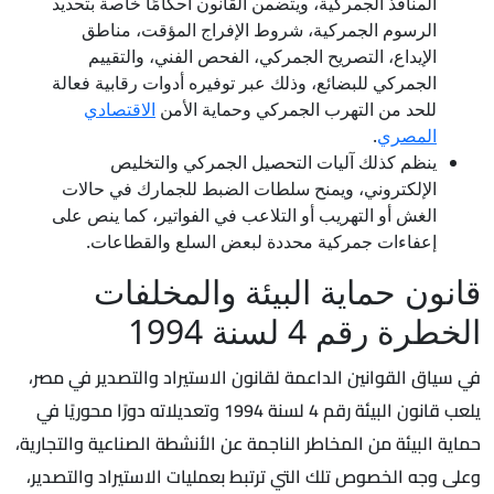
المنافذ الجمركية، ويتضمن القانون أحكامًا خاصة بتحديد
الرسوم الجمركية، شروط الإفراج المؤقت، مناطق
الإيداع، التصريح الجمركي، الفحص الفني، والتقييم
الجمركي للبضائع، وذلك عبر توفيره أدوات رقابية فعالة
للحد من التهرب الجمركي وحماية الأمن
الاقتصادي
المصري
.
ينظم كذلك آليات التحصيل الجمركي والتخليص
الإلكتروني، ويمنح سلطات الضبط للجمارك في حالات
الغش أو التهريب أو التلاعب في الفواتير، كما ينص على
إعفاءات جمركية محددة لبعض السلع والقطاعات.
قانون حماية البيئة والمخلفات
الخطرة رقم 4 لسنة 1994
في سياق القوانين الداعمة لقانون الاستيراد والتصدير في مصر،
يلعب قانون البيئة رقم 4 لسنة 1994 وتعديلاته دورًا محوريًا في
حماية البيئة من المخاطر الناجمة عن الأنشطة الصناعية والتجارية،
وعلى وجه الخصوص تلك التي ترتبط بعمليات الاستيراد والتصدير،