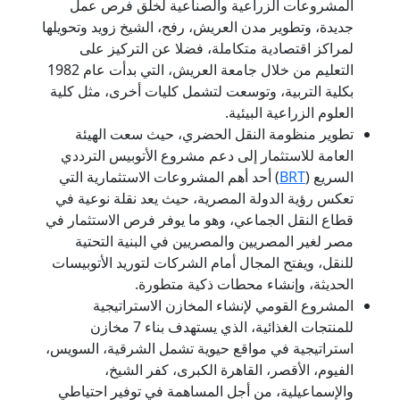
المشروعات الزراعية والصناعية لخلق فرص عمل
جديدة، وتطوير مدن العريش، رفح، الشيخ زويد وتحويلها
لمراكز اقتصادية متكاملة، فضلا عن التركيز على
التعليم من خلال جامعة العريش، التي بدأت عام 1982
بكلية التربية، وتوسعت لتشمل كليات أخرى، مثل كلية
العلوم الزراعية البيئية.
تطوير منظومة النقل الحضري، حيث سعت الهيئة
العامة للاستثمار إلى دعم مشروع الأتوبيس الترددي
السريع (
BRT
) أحد أهم المشروعات الاستثمارية التي
تعكس رؤية الدولة المصرية، حيث يعد نقلة نوعية في
قطاع النقل الجماعي، وهو ما يوفر فرص الاستثمار في
مصر لغير المصريين والمصريين في البنية التحتية
للنقل، ويفتح المجال أمام الشركات لتوريد الأتوبيسات
الحديثة، وإنشاء محطات ذكية متطورة.
المشروع القومي لإنشاء المخازن الاستراتيجية
للمنتجات الغذائية، الذي يستهدف بناء 7 مخازن
استراتيجية في مواقع حيوية تشمل الشرقية، السويس،
الفيوم، الأقصر، القاهرة الكبرى، كفر الشيخ،
والإسماعيلية، من أجل المساهمة في توفير احتياطي