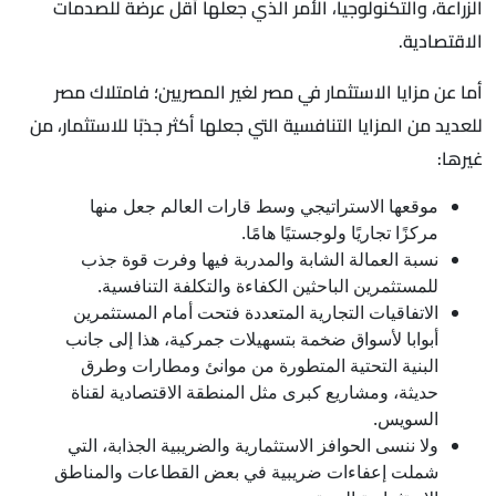
الزراعة، والتكنولوجيا، الأمر الذي جعلها أقل عرضة للصدمات
الاقتصادية.
أما عن مزايا الاستثمار في مصر لغير المصريين؛ فامتلاك مصر
للعديد من المزايا التنافسية التي جعلها أكثر جذبًا للاستثمار، من
غيرها:
موقعها الاستراتيجي وسط قارات العالم جعل منها
مركزًا تجاريًا ولوجستيًا هامًا.
نسبة العمالة الشابة والمدربة فيها وفرت قوة جذب
للمستثمرين الباحثين الكفاءة والتكلفة التنافسية.
الاتفاقيات التجارية المتعددة فتحت أمام المستثمرين
أبوابا لأسواق ضخمة بتسهيلات جمركية، هذا إلى جانب
البنية التحتية المتطورة من موانئ ومطارات وطرق
حديثة، ومشاريع كبرى مثل المنطقة الاقتصادية لقناة
السويس.
ولا ننسى الحوافز الاستثمارية والضريبية الجذابة، التي
شملت إعفاءات ضريبية في بعض القطاعات والمناطق