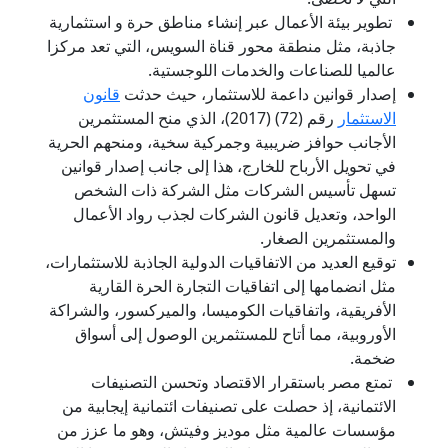
تطوير بيئة الأعمال عبر إنشاء مناطق حرة و استثمارية
جاذبة، مثل منطقة محور قناة السويس، التي تعد مركزا
عالميا للصناعات والخدمات اللوجستية.
إصدار قوانين داعمة للاستثمار، حيث حدثت
قانون
الاستثمار
رقم (72) (2017)، الذي منح المستثمرين
الأجانب حوافز ضريبية وجمركية سخية، ومنحهم الحرية
في تحويل الأرباح للخارج، هذا إلى جانب إصدار قوانين
تسهل تأسيس الشركات مثل الشركة ذات الشخص
الواحد، وتعديل قانون الشركات لجذب رواد الأعمال
والمستثمرين الصغار.
توقيع العديد من الاتفاقيات الدولية الجاذبة للاستثمارات،
مثل انضمامها إلى اتفاقيات التجارة الحرة القارية
الأفريقية، واتفاقيات الكوميسا، والميركسور، والشراكة
الأوروبية، مما أتاح للمستثمرين الوصول إلى أسواق
ضخمة.
تمتع مصر باستقرار الاقتصاد وتحسن التصنيفات
الائتمانية، إذ حصلت على تصنيفات ائتمانية إيجابية من
مؤسسات عالمية مثل موديز وفيتش، وهو ما عزز من