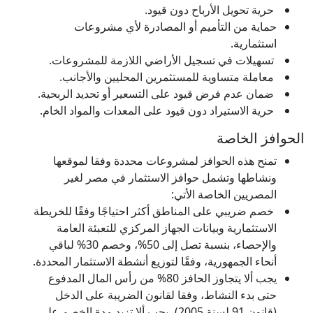
حرية تحويل الأرباح دون قيود.
حماية من التأميم أو المصادرة لأي مشروعات
استثمارية.
تسهيلات في تسجيل الأراضي اللازمة للمشروعات.
معاملة متساوية للمستثمرين المحليين والأجانب.
ضمان عدم فرض قيود على التسعير أو تحديد الربحية.
حرية الاستيراد دون قيود على المعدات والمواد الخام.
الحوافز الخاصة
تمنح هذه الحوافز لمشروعات محددة وفقا لموقعها
ونشاطها وتشمل حوافز الاستثمار في مصر لغير
المصريين الخاصة الأتي:
خصم ضريبي على المناطق أكثر احتياجًا وفقًا للخريطة
الاستثمارية وبيانات الجهاز المركزي للتعبئة العامة
والإحصاء، بنسبة تصل إلى 50%، وخصم 30% لباقي
أنحاء الجمهورية، وفقًا لتوزيع أنشطة الاستثمار المحددة.
يجب ألا يتجاوز الحافز 80% من رأس المال المدفوع
حتى بدء النشاط، وفقا لقانون الضريبة على الدخل
(قانون 91 لسنة 2005)، يجب ألا تزيد مدة الخصم على