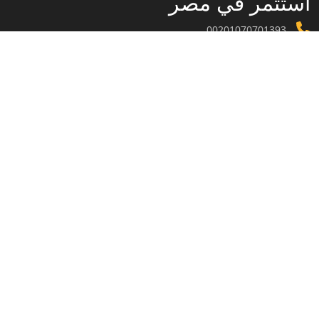
استثمر في مصر
00201070701393
info@investinegy.com
الجيزة - الدقي -13 شارع هارون
تواصل معنا