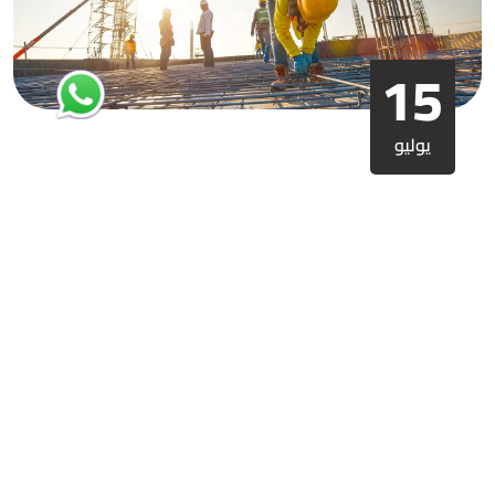
15
يوليو
قطاع التشييد والبناء والعقارات
يشهد سوق التشييد العقاري في مصر نموًا ملحوظًا، مما يجعله أحد
أبرز القطاعات الاقتصادية من حيث الاستثمارات، العمالة، وقيمة
الأصول
›
‹
ارسل لنا