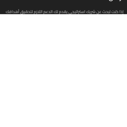
إذا كنت تبحث عن شريك استراتيجي يقدم لك الدعم اللازم لتحقيق أهدافك
الاستثمارية، نحن هنا لمساعدتك، تواصل معنا اليوم لنبدأ رحلة نجاحك
استثمر في مصر
00201070701393
info@investinegy.com
الجيزة - الدقي -13 شارع هارون
تواصل معنا