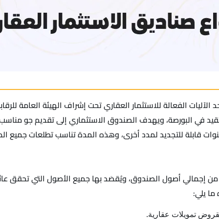
د الآليات الفعالة للاستثمار العقاري تحت إشراف الهيئة العامة للرقاب
اري تقيد في البورصة، ويهدف الصندوق الاستثماري إلى تقديم جو مناس
نوات قابلة للتجديد لمدد أخرى، وهذه المدة تناسب تطلعات جميع ا
 ألا تقل نسبة الأصول المنتجة لعوائد الصندوق عن 70ِ% من إجمالي أصول الصندوق، ويُقصَد بها جميع 
ما يلي:
قروض تمويلات عقارية.