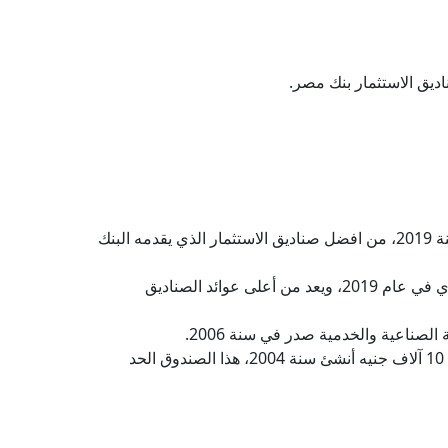
الصندوق الزراعي الماسي من البنك الزراعي المصري: سعر الوثيقة 257 جنيه وحقق عائد على أساس سنوي بنسبة 8% في سنة 2019، من افضل صناديق الاستثمار الذي يقدمه البنك
صندوق الميزان من بنك الكويت الوطني: سعر الوثيقة 210 جنيه، حيث حقق ارتفاع في سعر العائد وصل 7% على أساس سنوي في عام 2019، ويعد من أعلى عوائد الصناديق
ربع صندوق الاستثمار يوم بيوم بنك مصر: حيث يبدأ سعر الوثيقة 10 جنيه، حقق عائد 11.3% في سنة 2019 والحد الأدنى للشراء 10 آلاف جنيه أنشئ سنة 2004، هذا الصندوق الحد