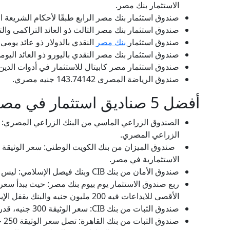
الاستثمار بنك مصر.
صندوق استثمار بنك مصر الرابع طبقًا لأحكام الشريعة الاسلامية ـ صن
صندوق استثمار بنك مصر الثالث ذو العائد التراكمى والتوزيع الدورى 5600
صندوق استثمار
بنك مصر
النقدي بالدولار ذو عائد يومى تراكمى (يوم بـ يوم دولار) 3.609220
صندوق استثمار بنك مصر النقدي باليورو ذو العائد اليومي التراكمي 
صندوق استثمار مصر كابيتال للاستثمار في أدوات الدين العائد اليومي ا
صندوق الرياضة المصرى 143.74142 جنيه مصري.
أفضل 5 صناديق استثمار في مصر
الزراعي المصري.
الاستثمارية في مصر.
صندوق الأمان من بنك CIB وبنك فيصل الإسلامي: ليس بصندوق دخل ثابت، حيث يعتمد اعتماد كلي على الأسهم والسلع التجارية الصناعية والخدمية صدر في سنة 2006.
الأقصى للايداعات فيه 200 مليون جنيه والبنك يقفل الإيداع.
صندوق الثبات من بنك CIB: سعر الوثيقة 300 جنيه، قدر يحقق عائد سنوي بنسبة 22% في 2019.
صندوق الثبات من بنك القاهرة: تصل سعر الوثيقة 250 جنيه، الذي يحقق 18% على أساس سنوي في سنة 2019.