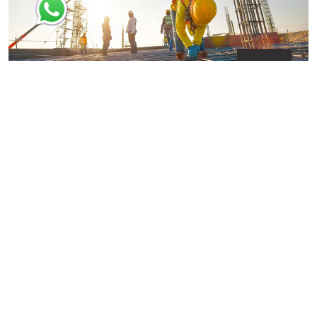
15
يوليو
قطاع التشييد والبناء والعقارات
يشهد سوق التشييد العقاري في مصر نموًا ملحوظًا، مما يجعله أحد
أبرز القطاعات الاقتصادية من حيث الاستثمارات، العمالة، وقيمة
الأصول
›
‹
ارسل لنا