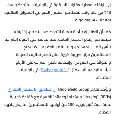
إلى ارتفاع أسعار العقارات السكنية في الولايات المتحدة بنسبة
18% في عام واحد فقط، مع استمرار النمو في الأسواق العالمية
بمعدلات سنوية قوية.
كما أن العقار يُعد أداة فعالة للتحوط ضد التضخم، إذ ترتفع
قيمته مع ارتفاع الأسعار العامة، مما يحافظ على القوة الشرائية
لرأس المال المستثمر، والاستثمار العقاري أيضاً يمنح
المستثمرين مزايا ضريبية كبيرة، مثل خصم تكاليف الصيانة
والفوائد على القروض، وإمكانية تأجيل الضرائب على الأرباح
الرأسمالية عبر آليات مثل "
1031 Exchange
" في الولايات
المتحدة.
وتؤكد تقارير Middlefield Group أن
صناديق الاستثمار العقاري
(REITs) توفر دخلاً مستداماً وعوائد تنافسية مع كفاءة ضريبية
عالية، حيث تُلزم بتوزيع 90% من أرباحها للمستثمرين، ما يعزز جاذبية
القطاع.