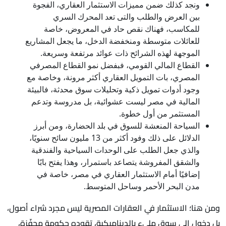
ونجد كذلك ضمن مميزات الاستثمار العقاري، الفجوة
بين العرض والطلب والتى تعد المحرك السري
للمكاسب، فهناك نقص حاد في المعروض، خاصة
للعائلات متوسطة ومنخفضة الدخل، ما يجعل المشاريع
الموجهة لهذه الشرائح ذات عوائد مرتفعة وسريعة.
القطاع المالي القومي، فبفضل نمو القطاع المصرفي
المصري، بات التمويل العقاري أكثر مرونة، وخاصة مع
وجود أدوات تمويل ذكية وتحليلات سوق محدثة، فالبيئة
المالية في مصر ليست عشوائية، بل مدروسة وتدعم
المستثمر من أول خطوة.
السياحة المنعشة للسوق في بلد الحضارة، ومن أبرز
الدلائل على ذلك وفود أكثر من 13 مليون سائح سنويًا،
والذي جعل الطلب على الوحدات السياحية والفندقية
والشقق المفروشة يتصاعد باستمرار، وهذا يفتح بابًا
إضافيًا أمام الاستثمار العقاري في مصر، خاصة في
مدن البحر الأحمر وساحل المتوسط.
ومن هنا؛ الاستثمار في العقارات المصرية ليس مجرد شراء أصول،
بل دخول إلى سوق مليء بالديناميكية، تقوده حكومة محفّزة،