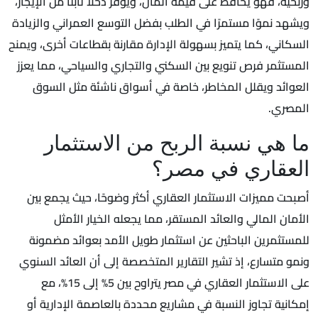
وربحية، فهو يحافظ على قيمة المال، ويوفر دخلًا ثابتًا من الإيجار،
ويشهد نموًا مستمرًا في الطلب بفضل التوسع العمراني والزيادة
السكاني، كما يتميز بسهولة الإدارة مقارنة بقطاعات أخرى، ويمنح
المستثمر فرص تنويع بين السكني والتجاري والسياحي، مما يعزز
العوائد ويقلل المخاطر، خاصة في أسواق ناشئة مثل السوق
المصري.
ما هي نسبة الربح من الاستثمار
العقاري في مصر؟
أصبحت مميزات الاستثمار العقاري أكثر وضوحًا، حيث يجمع بين
الأمان المالي والعائد المستقر، مما يجعله الخيار الأمثل
للمستثمرين الباحثين عن استثمار طويل الأمد بعوائد مضمونة
ونمو متسارع، إذ تشير التقارير المتخصصة إلى أن العائد السنوي
على الاستثمار العقاري في مصر يتراوح بين 5% إلى 15%، مع
إمكانية تجاوز النسبة في مشاريع محددة بالعاصمة الإدارية أو