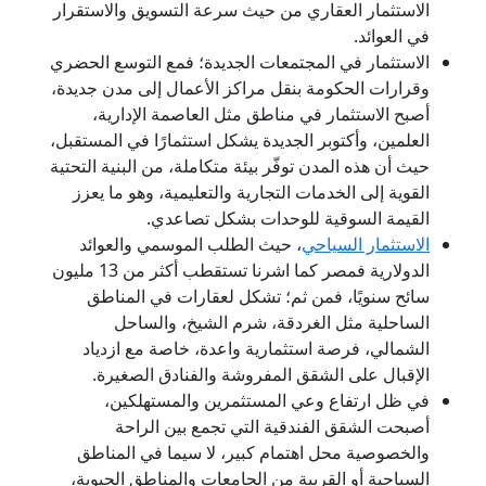
الاستثمار العقاري من حيث سرعة التسويق والاستقرار
في العوائد.
الاستثمار في المجتمعات الجديدة؛ فمع التوسع الحضري
وقرارات الحكومة بنقل مراكز الأعمال إلى مدن جديدة،
أصبح الاستثمار في مناطق مثل العاصمة الإدارية،
العلمين، وأكتوبر الجديدة يشكل استثمارًا في المستقبل،
حيث أن هذه المدن توفّر بيئة متكاملة، من البنية التحتية
القوية إلى الخدمات التجارية والتعليمية، وهو ما يعزز
القيمة السوقية للوحدات بشكل تصاعدي.
الاستثمار السياحي
، حيث الطلب الموسمي والعوائد
الدولارية فمصر كما اشرنا تستقطب أكثر من 13 مليون
سائح سنويًا، فمن ثم؛ تشكل لعقارات في المناطق
الساحلية مثل الغردقة، شرم الشيخ، والساحل
الشمالي، فرصة استثمارية واعدة، خاصة مع ازدياد
الإقبال على الشقق المفروشة والفنادق الصغيرة.
في ظل ارتفاع وعي المستثمرين والمستهلكين،
أصبحت الشقق الفندقية التي تجمع بين الراحة
والخصوصية محل اهتمام كبير، لا سيما في المناطق
السياحية أو القريبة من الجامعات والمناطق الحيوية،