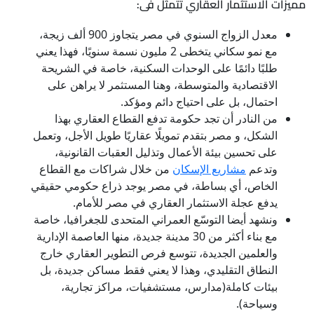
مميزات الاستثمار العقاري تتمثل فى:
معدل الزواج السنوي في مصر يتجاوز 900 ألف زيجة،
مع نمو سكاني يتخطى 2 مليون نسمة سنويًا، فهذا يعني
طلبًا دائمًا على الوحدات السكنية، خاصة في الشريحة
الاقتصادية والمتوسطة، وهنا المستثمر لا يراهن على
احتمال، بل على احتياج دائم ومؤكد.
من النادر أن تجد حكومة تدفع القطاع العقاري بهذا
الشكل، و مصر بتقدم تمويلًا عقاريًا طويل الأجل، وتعمل
على تحسين بيئة الأعمال وتذليل العقبات القانونية،
وتدعم
مشاريع الإسكان
من خلال شراكات مع القطاع
الخاص، أي بساطة، في مصر يوجد ذراع حكومي حقيقي
يدفع عجلة الاستثمار العقاري في مصر للأمام.
ونشهد أيضا التوسّع العمراني المتحدى للجغرافيا، خاصة
مع بناء أكثر من 30 مدينة جديدة، منها العاصمة الإدارية
والعلمين الجديدة، تتوسع فرص التطوير العقاري خارج
النطاق التقليدي، وهذا لا يعني فقط مساكن جديدة، بل
بيئات كاملة(مدارس، مستشفيات، مراكز تجارية،
وسياحة).