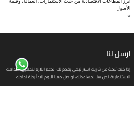
أبرز القطاعات الاقتصادية من حيث الاستثمارات، العمالة، وقيمة
الأصول
›
‹
ارسل لنا
إذا كنت تبحث عن شريك استراتيجي يقدم لك الدعم اللازم لتحقيق أهدافك
الاستثمارية، نحن هنا لمساعدتك، تواصل معنا اليوم لنبدأ رحلة نجاحك
استثمر في مصر
00201070701393
info@investinegy.com
الجيزة - الدقي -13 شارع هارون