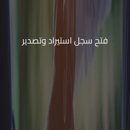
فتح سجل استيراد وتصدير