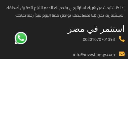
إذا كنت تبحث عن شريك استراتيجي يقدم لك الدعم اللازم لتحقيق أهدافك
الاستثمارية، نحن هنا لمساعدتك، تواصل معنا اليوم لنبدأ رحلة نجاحك
استثمر في مصر
00201070701393
info@investinegy.com
الجيزة - الدقي -13 شارع هارون
تواصل معنا