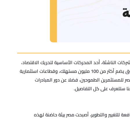
ركات الناشئة، أحد المحركات الأساسية لتحريك الاقتصاد،
إذا تدعمه بيئة ريادية عصرية تنبض بالحياة، وتتميز بالتطور التكنولوجي السريع، والدعم الحكومي غير المسبوق، لاسيما في ظل سوق يضم أكثر من 100 مليون مستهلك، وقطاعات استثمارية
 مصر للمستثمرين الطموحين، فضلا عن دور المبادرات
عنا ستتعرف على كل التفاصيل.
فعة للتغيير والتطوير، أصبحت مصر بيئة حاضنة لهذه