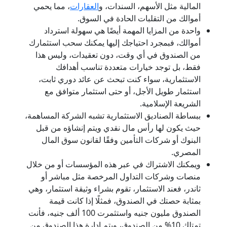
المالية مثل الأسهم، السندات، و
العقارات
، مما يحمي
أموالك من التقلبات الحادة في السوق.
واحدة من المزايا المهمة أيضًا هي سهولة استرداد
أموالك، فبمجرد احتياجك إليها يمكنك سحب استثمارك
من الصندوق في أي وقت، دون تعقيدات، وليس هذا
فقط، بل توجد خيارات متعددة تناسب أهدافك
الاستثمارية، سواء كنت تبحث عن عائد دوري ثابت،
استثمار طويل الأجل، أو حتى استثمار متوافق مع
الشريعة الإسلامية.
ببساطة الصناديق الاستثمارية تشبه الشركة المساهمة،
حيث يكون لها رأس مال نقدي ويتم إنشاؤه من قبل
البنوك أو شركات التأمين وفقًا لقانون سوق المال
المصري.
ويمكنك الاشتراك في عبر هذه المؤسسات أو من خلال
منصات وشركات التداول المرخصة مثل مباشر أو
ثاندر، فعند الاستثمار، تقوم بشراء وثيقة استثمار، وهي
بمثابة حصتك في الصندوق، فمثلًا إذا كانت قيمة
الصندوق مليون جنيه واستثمرت 100 ألف جنيه، فأنت
تمتلك 10% من الصندوق، ويتم إدارة هذا الصندوق من