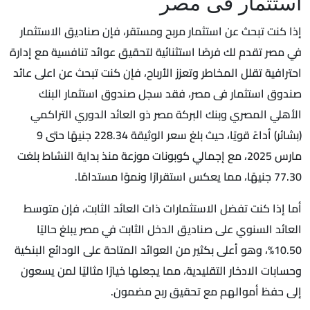
استثمار فى مصر
إذا كنت تبحث عن استثمار مربح ومستقر، فإن صناديق الاستثمار
في مصر تقدم لك فرصًا استثنائية لتحقيق عوائد تنافسية مع إدارة
احترافية تقلل المخاطر وتعزز الأرباح، فإن كنت تبحث عن اعلى عائد
صندوق استثمار فى مصر، فقد سجل صندوق استثمار البنك
الأهلي المصري وبنك البركة مصر ذو العائد الدوري التراكمي
(بشائر) أداءً قويًا، حيث بلغ سعر الوثيقة 228.34 جنيهًا حتى 9
مارس 2025، مع إجمالي كوبونات موزعة منذ بداية النشاط بلغت
77.30 جنيهًا، مما يعكس استقرارًا ونموًا مستدامًا.
أما إذا كنت تفضل الاستثمارات ذات العائد الثابت، فإن متوسط
العائد السنوي على صناديق الدخل الثابت في مصر يبلغ حاليًا
10.50%، وهو أعلى بكثير من العوائد المتاحة على الودائع البنكية
وحسابات الادخار التقليدية، مما يجعلها خيارًا مثاليًا لمن يسعون
إلى حفظ أموالهم مع تحقيق ربح مضمون.