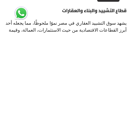
قطاع التشييد والبناء والعقارات
يشهد سوق التشييد العقاري في مصر نموًا ملحوظًا، مما يجعله أحد
أبرز القطاعات الاقتصادية من حيث الاستثمارات، العمالة، وقيمة
الأصول
›
‹
ارسل لنا
إذا كنت تبحث عن شريك استراتيجي يقدم لك الدعم اللازم لتحقيق أهدافك
الاستثمارية، نحن هنا لمساعدتك، تواصل معنا اليوم لنبدأ رحلة نجاحك
استثمر في مصر
00201070701393