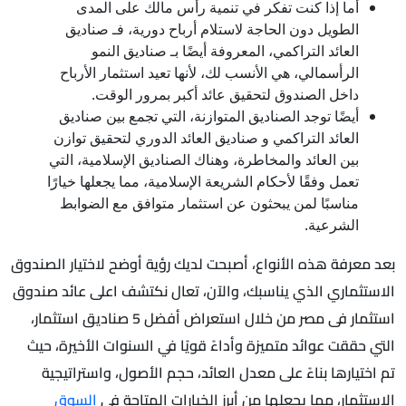
أما إذا كنت تفكر في تنمية رأس مالك على المدى
الطويل دون الحاجة لاستلام أرباح دورية، فـ صناديق
العائد التراكمي، المعروفة أيضًا بـ صناديق النمو
الرأسمالي، هي الأنسب لك، لأنها تعيد استثمار الأرباح
داخل الصندوق لتحقيق عائد أكبر بمرور الوقت.
أيضًا توجد الصناديق المتوازنة، التي تجمع بين صناديق
العائد التراكمي و صناديق العائد الدوري لتحقيق توازن
بين العائد والمخاطرة، وهناك الصناديق الإسلامية، التي
تعمل وفقًا لأحكام الشريعة الإسلامية، مما يجعلها خيارًا
مناسبًا لمن يبحثون عن استثمار متوافق مع الضوابط
الشرعية.
بعد معرفة هذه الأنواع، أصبحت لديك رؤية أوضح لاختيار الصندوق
الاستثماري الذي يناسبك، والآن، تعال نكتشف اعلى عائد صندوق
استثمار فى مصر من خلال استعراض أفضل 5 صناديق استثمار،
التي حققت عوائد متميزة وأداءً قويًا في السنوات الأخيرة، حيث
تم اختيارها بناءً على معدل العائد، حجم الأصول، واستراتيجية
الاستثمار، مما يجعلها من أبرز الخيارات المتاحة في
السوق