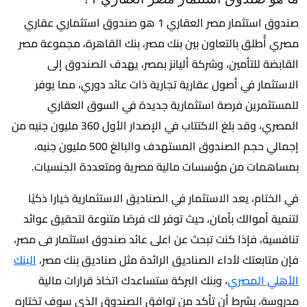
صندوق استثمار مصر العقاري 1 هو صندوق استثماري عقاري
مصري أُطلق بالتعاون بين بنك مصر، بنك القاهرة، مجموعة مصر
القابضة للتأمين، وشركة أليانز بمصر، يهدف الصندوق إلى
الاستثمار في أصول عقارية تجارية ذات عائد دوري، مما يوفر
للمستثمرين فرصة استثمارية جديدة في السوق العقاري
المصري، وقد بلغ الاكتتاب في الإصدار الأول 360 مليون جنيه من
إجمالي حجم الصندوق المستهدف والبالغ 500 مليون جنيه،
بمساهمات من مؤسسات مالية مصرية ومتعددة الجنسيات.
في الختام، يعد الاستثمار في الصناديق الاستثمارية خيارا ذكيًا
لتنمية أموالك بأمان، حيث توفر لك فرصًا متنوعة لتحقيق عوائد
تنافسية، فإذا كنت تبحث عن اعلى عائد صندوق استثمار فى مصر،
فإن متابعتك لأداء الصناديق الرائدة مثل صناديق بنك مصر،
البنك
الأهلي المصري
، وبنك البركة ستساعدك اتخاذ قرارات مالية
مدروسة، بشرط أن تأكد من توافق الصندوق الذي سوف تختاره