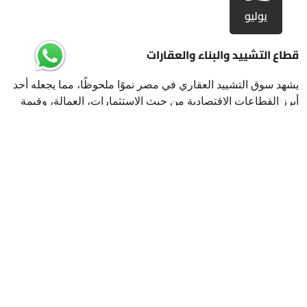
يوليو
قطاع التشييد والبناء والعقارات
يشهد سوق التشييد العقاري في مصر نموًا ملحوظًا، مما يجعله أحد
أبرز القطاعات الاقتصادية من حيث الاستثمارات، العمالة، وقيمة
الأصول
›
‹
ارسل لنا
إذا كنت تبحث عن شريك استراتيجي يقدم لك الدعم اللازم لتحقيق أهدافك
الاستثمارية، نحن هنا لمساعدتك، تواصل معنا اليوم لنبدأ رحلة نجاحك
استثمر في مصر