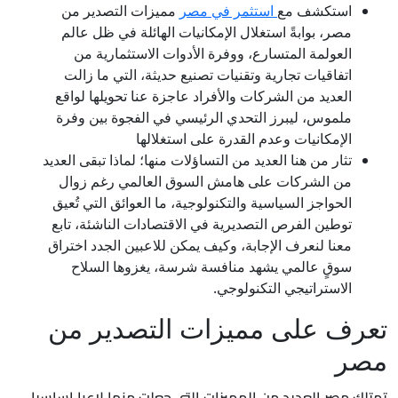
استكشف مع
استثمر في مصر
مميزات التصدير من
مصر، بوابةً استغلال الإمكانيات الهائلة في ظل عالم
العولمة المتسارع، ووفرة الأدوات الاستثمارية من
اتفاقيات تجارية وتقنيات تصنيع حديثة، التي ما زالت
العديد من الشركات والأفراد عاجزة عنا تحويلها لواقع
ملموس، ليبرز التحدي الرئيسي في الفجوة بين وفرة
الإمكانيات وعدم القدرة على استغلالها
تثار من هنا العديد من التساؤلات منها؛ لماذا تبقى العديد
من الشركات على هامش السوق العالمي رغم زوال
الحواجز السياسية والتكنولوجية، ما العوائق التي تُعيق
توطين الفرص التصديرية في الاقتصادات الناشئة، تابع
معنا لنعرف الإجابة، وكيف يمكن للاعبين الجدد اختراق
سوقٍ عالمي يشهد منافسة شرسة، يغزوها السلاح
الاستراتيجي التكنولوجي.
تعرف على مميزات التصدير من
مصر
تمتلك مصر العديد من المميزات التي جعلت منها لاعبا اساسيا