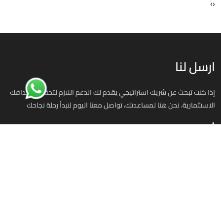
›
‹
ارسل لنا
إذا كنت تبحث عن شريك استراتيجي يقدم لك الدعم اللازم لتحقيق أهدافك
الاستثمارية، نحن هنا لمساعدتك، تواصل معنا اليوم لنبدأ رحلة نجاحك
استثمر في مصر
00201070701393
info@investinegy.com
الجيزة - الدقي -13 شارع هارون