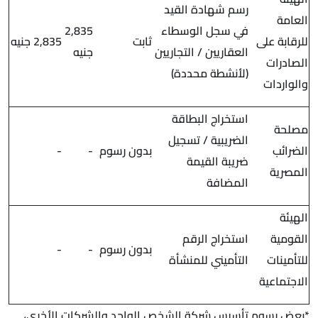
رسم شهادة القيد
العامة
في سجل الوسطاء
2,835
للرقابة على
ثابت
2,835 جنيه
العقاريين / التجاريين
جنيه
الصادرات
(لأنشطة محددة)
والواردات
استخراج البطاقة
مصلحة
الضريبية / تسجيل
الضرائب
بدون رسوم
-
-
ضريبة القيمة
المصرية
المضافة
الهيئة
القومية
استخراج الرقم
بدون رسوم
-
-
للتأمينات
التأميني للمنشأة
الاجتماعية
*بعض رسوم تأسيس شركة الشخص الواحد والشركات الأخري،