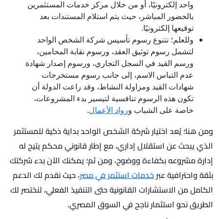
واحد إلكترونيًا، أو من خلال مركز خدمات المستثمرين
بالحضور المباشر، حيث يتم استلام المستندات بعد
توقيعها إلكترونيًا.
وللعلم؛ تتنوع رسوم تأسيس شركة الشخص الواحد
لتشمل رسوم توثيق العقد، ورسوم نقابة المحامين،
ورسم القيد في السجل التجاري، ورسوم إصدار شهادة
عدم التباس الاسم، إلى جانب رسوم مستخرجات
شهادات القيد ومزاولة النشاط، وقد راعت الدولة أن
تكون هذه الرسوم تنافسية لتيسير بدء المشروعات،
خاصة على الشباب و
رواد الأعمال
.
ومن هنا؛ يُعد اختيار شركة الشخص الواحد بداية ذكية للمستثمر
الذي يبحث عن استقلال إداري، مع إطار قانوني محكم يتيح له
إدارة مشروعه بكفاءة ووضوح، ومن ثم؛ يمكنك الآن بدء شركتك
بثقة واحترافية عبر
خدمات استثمر في مصر
، حيث نقدم لك الدعم
الكامل من الاستشارات القانونية حتى التنفيذ الفعلي، لنختصر لك
الطريق نحو استثمار ناجح في السوق المصري.