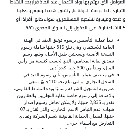
العوامل التي يهتم بها رواد الأعمال عند اتخاذ قرار بدء النشاط
التجاري، لذا حرصت الدولة على تقنين هذه الرسوم وجعلها
واضحة وميسرة لتشجيع المستثمرين، سواء كانوا أفرادًا أو
كيانات اعتبارية، على الدخول إلى السوق المصري بثقة.
تبدأ عملية التأسيس برسوم توثيق العقد في الهيئة
العامة للاستثمار، وهي تبلغ 615 جنيهًا شاملة رسوم
النسخة الأصلية ونسختين طبق الأصل، ويليها رسم
تصديق نقابة المحامين، الذي يُحسب كنسبة من رأس
المال، ويبدأ من 300 جنيه كحد أدنى.
في منتصف عملية التأسيس، تأتي رسوم القيد في
السجل التجاري، والتي تبلغ نحو 110جنيهًا، وهي
ضرورية لتسجيل الشركة رسميًا وبدء النشاط القانوني،
بالإضافة إلى رسوم خاصة بنقابة التجاريين والعقاريين
تقدر بـ 2,835 جنيهًا، ولا يمكن تجاهل رسوم إصدار
شهادة عدم التباس الاسم التجاري، والتي تُقدّر بـ 107
جنيهًا، لضمان الحماية القانونية لاسم الشركة وتفادي
التعارض مع أسماء أخرى.