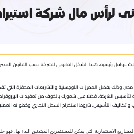
لاث عوامل رئيسية، هما الشكل القانوني للشركة حسب القانون المصري
ل مصر، وذلك بفضل المميزات اللوجستية والتشريعات المحفزة التي ت
 لتأسيس الشركة، فضلا على شعورك بالخوف من تعقيدات البيروقراطية
 و تكاليف التأسيس، شروط استخراج السجل التجاري وخطواته العملية
اريع الاستثمارية التي يمكن للمستثمرين المبتدئين البدء بها، فهو حل