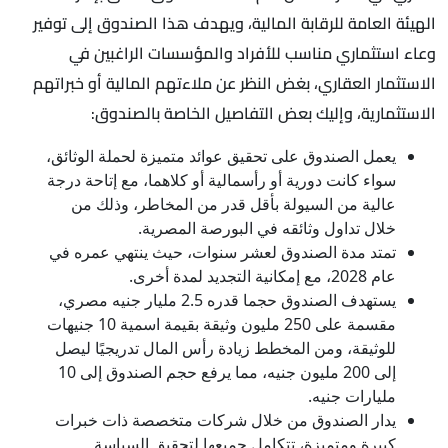
الهيئة العامة للرقابة المالية، ويهدف هذا الصندوق إلى توفير
وعاء استثماري مناسب للأفراد والمؤسسات الراغبين في
الاستثمار العقاري، بغض النظر عن ملاءتهم المالية أو خبراتهم
الاستثمارية، وإليك بعض التفاصيل الخاصة بالصندوق:
يعمل الصندوق على تحقيق عوائد متميزة لحملة الوثائق،
سواء كانت دورية أو رأسمالية أو كلاهما، مع إتاحة درجة
عالية من السيولة بأقل قدر من المخاطر، وذلك من
خلال تداول وثائقه في البورصة المصرية.
تمتد مدة الصندوق لعشر سنوات، حيث ينتهي عمره في
عام 2028، مع إمكانية التجديد لمدة أخرى.
يستهدف الصندوق حجما قدره 2.5 مليار جنيه مصري،
مقسمة على 250 مليون وثيقة بقيمة اسمية 10 جنيهات
للوثيقة، ومن المخطط زيادة رأس المال تدريجيًا ليصل
إلى 200 مليون جنيه، مما يرفع حجم الصندوق إلى 10
مليارات جنيه.
يدار الصندوق من خلال شركات متخصصة ذات خبرات
كبيرة ومتميزة، تتكامل جميعها لتحقيق السياسة