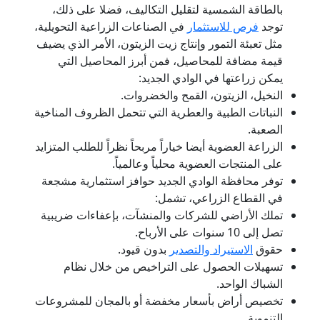
بالطاقة الشمسية لتقليل التكاليف، فضلا على ذلك،
توجد
فرص للاستثمار
في الصناعات الزراعية التحويلية،
مثل تعبئة التمور وإنتاج زيت الزيتون، الأمر الذي يضيف
قيمة مضافة للمحاصيل، فمن أبرز المحاصيل التي
يمكن زراعتها في الوادي الجديد:
النخيل، الزيتون، القمح والخضروات.
النباتات الطبية والعطرية التي تتحمل الظروف المناخية
الصعبة.
الزراعة العضوية أيضا خياراً مربحاً نظراً للطلب المتزايد
على المنتجات العضوية محلياً وعالمياً.
توفر محافظة الوادي الجديد حوافز استثمارية مشجعة
في القطاع الزراعي، تشمل:
تملك الأراضي للشركات والمنشآت، بإعفاءات ضريبية
تصل إلى 10 سنوات على الأرباح.
حقوق
الاستيراد والتصدير
بدون قيود.
تسهيلات الحصول على التراخيص من خلال نظام
الشباك الواحد.
تخصيص أراض بأسعار مخفضة أو بالمجان للمشروعات
التنموية.