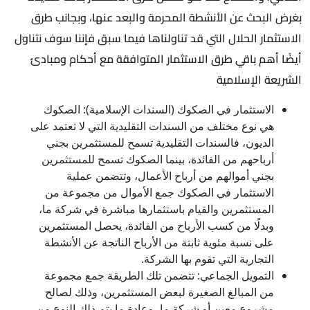
بغرض البحث عن الأنشطة المحرمة والبعد عنها، وبجانب طرق
الاستثمار الحلال التي قد تناولناها فيما سبق فإننا سوف نتناول
أيضًا أهم باقي طرق الاستثمار المتوافقة مع أحكام ومبادئ
الشريعة الإسلامية
الاستثمار في الصكوك (السندات الإسلامية): الصكوك
هي نوع مختلف من السندات التقليدية التي لا تعتمد على
الديون، فالسندات التقليدية تسمح للمستثمرين بجني
أرباحهم من الفائدة، بينما الصكوك تسمح للمستثمرين
بجني أموالهم من أرباح الأعمال، وتتضمن عملية
الاستثمار في الصكوك جمع الأموال من مجموعة من
المستثمرين والقيام باستثمارها مباشرة في شركة ما،
وبدلًا من كسب الأرباح من الفائدة، يحصل المستثمرين
على نسبة مئوية ثابتة من الأرباح الناتجة عن الأنشطة
التجارية التي تقوم بها الشركة.
التمويل الجماعي: تتضمن تلك الطريقة جمع مجموعة
من المبالغ الصغيرة لبعض المستثمرين، وذلك لصالح
مشروع معين أو شركة ما، وعادة ما يتم ذلك النوع من