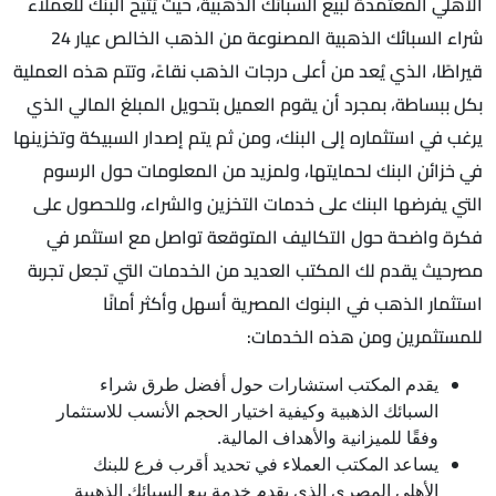
الأهلي المعتمدة لبيع السبائك الذهبية، حيث يُتيح البنك للعملاء
شراء السبائك الذهبية المصنوعة من الذهب الخالص عيار 24
قيراطًا، الذي يُعد من أعلى درجات الذهب نقاءً، وتتم هذه العملية
بكل ببساطة، بمجرد أن يقوم العميل بتحويل المبلغ المالي الذي
يرغب في استثماره إلى البنك، ومن ثم يتم إصدار السبيكة وتخزينها
في خزائن البنك لحمايتها، ولمزيد من المعلومات حول الرسوم
التي يفرضها البنك على خدمات التخزين والشراء، وللحصول على
فكرة واضحة حول التكاليف المتوقعة تواصل مع استثمر في
مصرحيث يقدم لك المكتب العديد من الخدمات التي تجعل تجربة
استثمار الذهب في البنوك المصرية أسهل وأكثر أمانًا
للمستثمرين ومن هذه الخدمات:
يقدم المكتب استشارات حول أفضل طرق شراء
السبائك الذهبية وكيفية اختيار الحجم الأنسب للاستثمار
وفقًا للميزانية والأهداف المالية.
يساعد المكتب العملاء في تحديد أقرب فرع للبنك
الأهلي المصري الذي يقدم خدمة بيع السبائك الذهبية