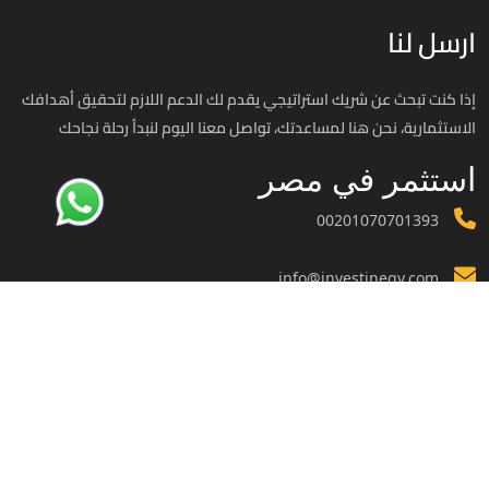
ارسل لنا
إذا كنت تبحث عن شريك استراتيجي يقدم لك الدعم اللازم لتحقيق أهدافك
الاستثمارية، نحن هنا لمساعدتك، تواصل معنا اليوم لنبدأ رحلة نجاحك
استثمر في مصر
00201070701393
info@investinegy.com
الجيزة - الدقي -13 شارع هارون
تواصل معنا