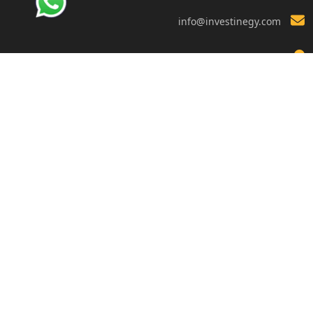
info@investinegy.com
الجيزة - الدقي -13 شارع هارون
تواصل معنا