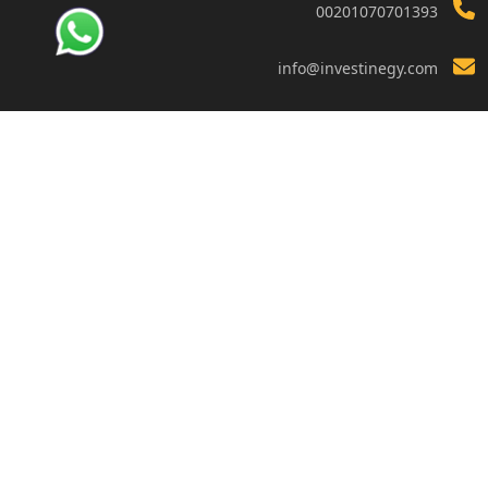
00201070701393
info@investinegy.com
الجيزة - الدقي -13 شارع هارون
تواصل معنا