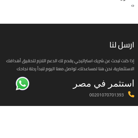
›
‹
ارسل لنا
إذا كنت تبحث عن شريك استراتيجي يقدم لك الدعم اللازم لتحقيق أهدافك
الاستثمارية، نحن هنا لمساعدتك، تواصل معنا اليوم لنبدأ رحلة نجاحك
استثمر في مصر
00201070701393
info@investinegy.com
الجيزة - الدقي -13 شارع هارون