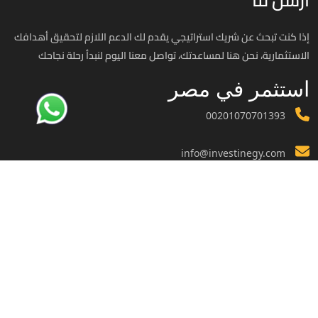
إذا كنت تبحث عن شريك استراتيجي يقدم لك الدعم اللازم لتحقيق أهدافك
الاستثمارية، نحن هنا لمساعدتك، تواصل معنا اليوم لنبدأ رحلة نجاحك
استثمر في مصر
00201070701393
info@investinegy.com
الجيزة - الدقي -13 شارع هارون
تواصل معنا