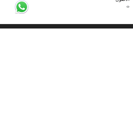
›
‹
ارسل لنا
إذا كنت تبحث عن شريك استراتيجي يقدم لك الدعم اللازم لتحقيق أهدافك
الاستثمارية، نحن هنا لمساعدتك، تواصل معنا اليوم لنبدأ رحلة نجاحك
استثمر في مصر
00201070701393
info@investinegy.com
الجيزة - الدقي -13 شارع هارون