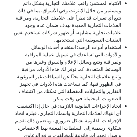
الانتباه المستمر: راقب علامتك التجارية بشكل دائم
ومستمر من خلال الإنترنت وفي الأسواق، بما في ذلك
تتبع أي تغيرات قد تطرأ على علامتك التجارية، ومراقبة
العلامات التجارية الجديدة بهدف ضمان عدم وجود
علامات تجارية مشابهه، أو ظهور شركات تستخدم نفس
التقنيات التسويقية التي تستخدمها.
استخدام أدوات الرصد: استخدم أحدث الوسائل
والأدوات التي تساعدك في تسهيل عملية المراقبة
ولمراقبة وتتبع وسائل الإعلام والسوق وغيرها من
الوسائط المتعددة، كما توفر لك هذه الأدوات مراقبة
وتتبع علامتك التجارية بحثًا عن السياقات غير المرغوبة
في الظهور فيها، كما تساعدك هذه الأدوات في تجهيز
التقارير والتحليلات المفصلة التي تمكنك من اكتشاف
الصعوبات المحتملة في وقت مبكر.
اتخاذ الإجراءات القانونية اللازمة: في حال إذا اكتشفت
أي انتهاك لعلامك التجارية واسمك التجاري، فيلزم اتخاذ
الإجراءات القانونية بشكل ضروري، ويتضمن ذلك تقديم
شكاوى رسمية إلى السلطات المعنية بهذا الاختصاص،
وإصدار تحذيرات قانونية للمخالفين، ورفع الدعاوي