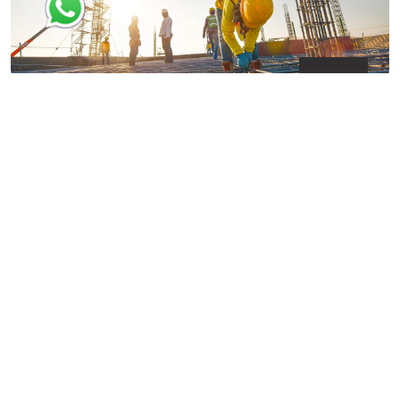
15
يوليو
قطاع التشييد والبناء والعقارات
يشهد سوق التشييد العقاري في مصر نموًا ملحوظًا، مما يجعله أحد
أبرز القطاعات الاقتصادية من حيث الاستثمارات، العمالة، وقيمة
الأصول
›
‹
ارسل لنا