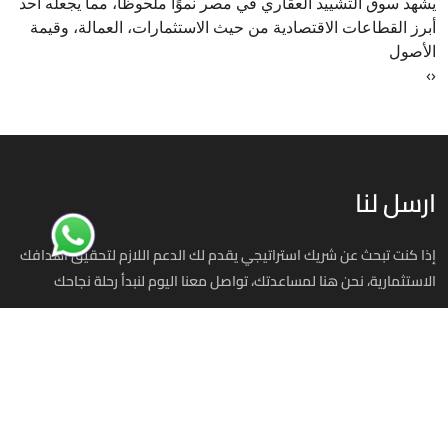
يشهد سوق التشييد العقاري في مصر نموًا ملحوظًا، مما يجعله أحد
أبرز القطاعات الاقتصادية من حيث الاستثمارات، العمالة، وقيمة
الأصول
›
‹
ارسل لنا
إذا كنت تبحث عن شريك استراتيجي يقدم لك الدعم اللازم لتحقيق أهدافك
الاستثمارية، نحن هنا لمساعدتك، تواصل معنا اليوم لنبدأ رحلة نجاحك
استثمر في مصر
00201070701393
info@investinegy.com