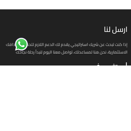
ارسل لنا
إذا كنت تبحث عن شريك استراتيجي يقدم لك الدعم اللازم لتحقيق أهدافك
الاستثمارية، نحن هنا لمساعدتك، تواصل معنا اليوم لنبدأ رحلة نجاحك
استثمر في مصر
00201070701393
info@investinegy.com
الجيزة - الدقي -13 شارع هارون
تواصل معنا