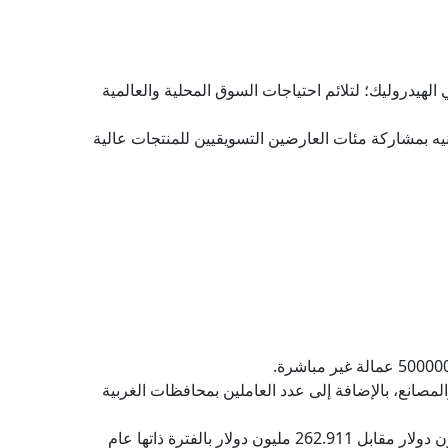
لتدشين خط إنتاج بنسب إنتاج محلية الصنع تصل إلى 75% في صناعة الكراسي الهيدروليك؛ لتلائم احتياجات السوق المحلية والعالمية
اخلية، لدعم صناع الأثاث مثل معرض صنع في دمياط، الذي حقق إجمالي مبيعات تبلغ 270 مليون جنيه بمشاركة مئات العارضين التسويقيين للمنتجات عالية
ت صناعة الأثاث التي تتمتع بقيمة مضافة 50%، نتيجة لتركز بها 35%من الورش والمصانع، بالإضافة إلى عدد العاملين بمحافظات الغربية
سجلت واردات مصر الخشبية تراجعًا بقيمة 91.476 مليون دولار خلال يناير وفبراير من العام الحالي 2024 بقيمة 171.435 مليون دولار مقابل 262.911 مليون دولار بالفترة ذاتها عام