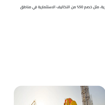
إجراء الإصلاحات التشريعية، كتعديل قانون الثروة المعدنية الذي يسمح بمرونة أكبر في العمليات التعدينية ويعزز الحوافز الاستثمارية، مثل خصم 50% من التكاليف الاستثمارية في مناطق