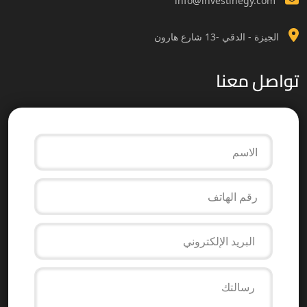
info@investinegy.com
الجيزة - الدقي -13 شارع هارون
تواصل معنا