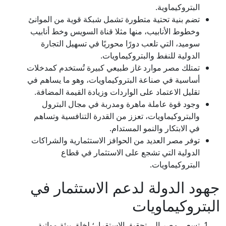
البتروكيماوية.
تضم بنية تحتية متطورة تشمل شبكة قوية من الموانئ
وخطوط الأنابيب، منها مثلا قناة السويس وخط أنابيب
سوميد، التي تلعب دورًا محوريًا في تسهيل التجارة
الدولية للنفط والبتروكيماويات.
تمتلك مصر موارد غاز طبيعي كبيرة تُستخدم كمدخلات
أساسية في صناعة البتروكيماويات، وهو ما يساهم في
تقليل الاعتماد على الواردات وزيادة القيمة المضافة.
وجود قوة عاملة ماهرة ومدربة في مجال البترول
والبتروكيماويات، تعزز من القدرة التنافسية وتساهم
في الابتكار والنمو المستدام.
توفر مصر العديد من الحوافز الاستثمارية والشراكات
الدولية التي تشجع على الاستثمار في قطاع
البتروكيماويات.
جهود الدولة لدعم الاستثمار في
البتروكيماويات
تسعى مصر إلى تحقيق الاستقرار؛ لخلق بيئة مواتية