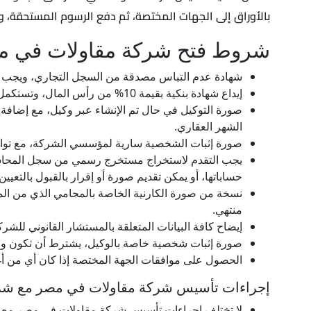
بالأوراق إلى الجهات المختصة، ثم دفع الرسوم المستحقة، و
شروط فتح شركة مقاولات في مص
شهادة عدم التباس مصدقة من السجل التجاري، ويجب ت
إيداع شهادة بنكية بقيمة 10% من رأس المال، وتستكمل إلى 25% خلال 3 أشهر، ثم 100% خلال 5 سنوات، على ألا يقل رأس المال عن 250.000 في حال كانت شركة توصية بالأسهم.
صورة التوكيل في حال تم الإنشاء عبر وكيل، مع إضافة ج
الشهر العقاري.
صورة إثبات الشخصية سارية لمؤسسي الشركة، مع توافر
يجب التقدم لاستخراج مستخرج رسمي من سجل المحاسبين و
حساباتها، أو يمكن تقديم صورة أو إقرار بالقبول بالتعيين
نسخة من صورة الكارنية الخاصة بالمحامي الذي من المفت
منتهي.
إيضاح كافة البيانات المتعلقة بالمستشار القانوني للش
صورة إثبات شخصية خاصة بالوكيل، يشترط أن تكون واض
الحصول على موافقات الجهة المختصة إذا كان أي من
إجراءات تأسيس شركة مقاولات في مصر مع شر
لا تختلف إجراءات تأسيس شركة مقاولات في مصر مع شري