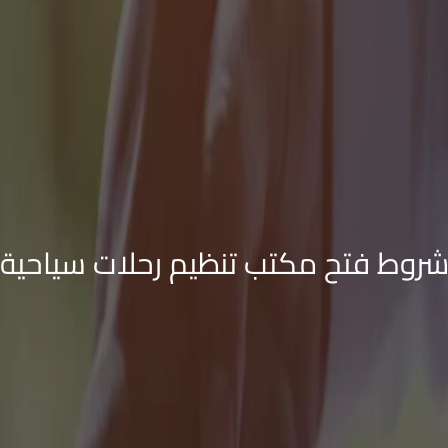
روط فتح مكتب تنظيم رحلات سياحية