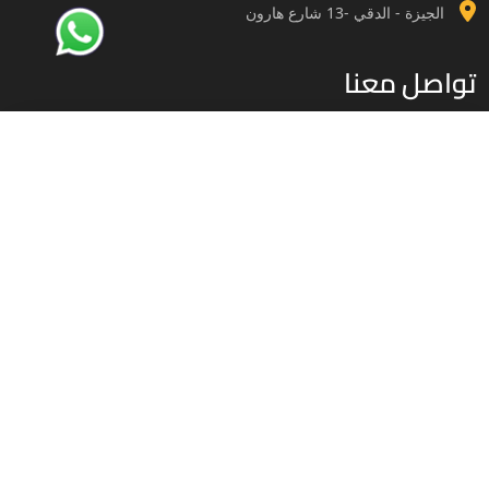
الجيزة - الدقي -13 شارع هارون
تواصل معنا