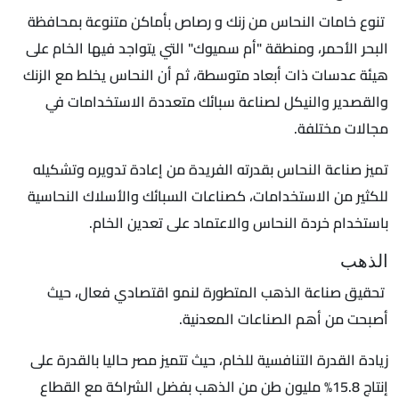
تنوع خامات النحاس من زنك و رصاص بأماكن متنوعة بمحافظة
البحر الأحمر، ومنطقة "أم سميوك" التي يتواجد فيها الخام على
هيئة عدسات ذات أبعاد متوسطة، ثم أن النحاس يخلط مع الزنك
والقصدير والنيكل لصناعة سبائك متعددة الاستخدامات في
مجالات مختلفة.
تميز صناعة النحاس بقدرته الفريدة من إعادة تدويره وتشكيله
للكثير من الاستخدامات، كصناعات السبائك والأسلاك النحاسية
باستخدام خردة النحاس والاعتماد على تعدين الخام.
الذهب
تحقيق صناعة الذهب المتطورة لنمو اقتصادي فعال، حيث
أصبحت من أهم الصناعات المعدنية.
زيادة القدرة التنافسية للخام، حيث تتميز مصر حاليا بالقدرة على
إنتاج 15.8% مليون طن من الذهب بفضل الشراكة مع القطاع