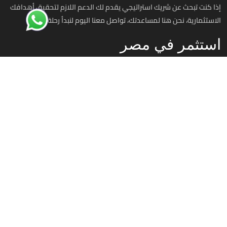
إذا كنت تبحث عن شريك استراتيجي يقدم لك الدعم اللازم لتحقيق أهدافك
الاستثمارية، نحن هنا لمساعدتك، تواصل معنا اليوم لنبدأ رحلة نجاحك
استثمر في مصر
00201070701393
info@investinegy.com
الجيزة - الدقي -13 شارع هارون
تواصل معنا