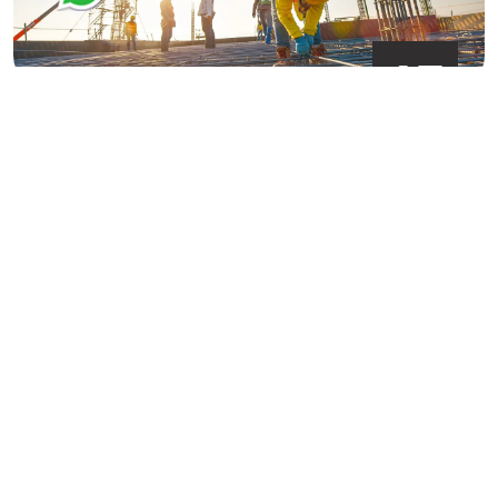
15
يوليو
قطاع التشييد والبناء والعقارات
يشهد سوق التشييد العقاري في مصر نموًا ملحوظًا، مما يجعله أحد
أبرز القطاعات الاقتصادية من حيث الاستثمارات، العمالة، وقيمة
الأصول
›
‹
ارسل لنا